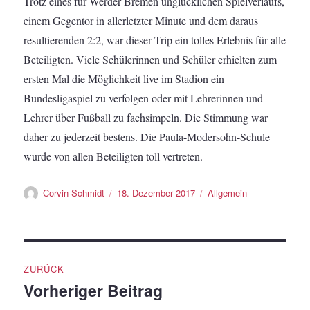
Trotz eines für Werder Bremen unglücklichen Spielverlaufs,
einem Gegentor in allerletzter Minute und dem daraus
resultierenden 2:2, war dieser Trip ein tolles Erlebnis für alle
Beteiligten. Viele Schülerinnen und Schüler erhielten zum
ersten Mal die Möglichkeit live im Stadion ein
Bundesligaspiel zu verfolgen oder mit Lehrerinnen und
Lehrer über Fußball zu fachsimpeln. Die Stimmung war
daher zu jederzeit bestens. Die Paula-Modersohn-Schule
wurde von allen Beteiligten toll vertreten.
Autor
Veröffentlicht
Kategorien
Corvin Schmidt
18. Dezember 2017
Allgemein
am
Beitragsnavigation
ZURÜCK
Vorheriger Beitrag
Vorheriger
Beitrag: