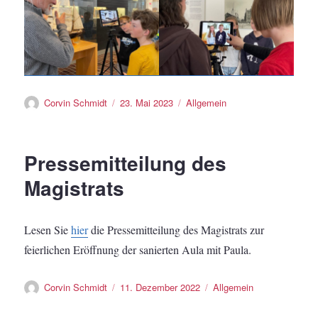
Autor
Veröffentlicht
Kategorien
Corvin Schmidt
23. Mai 2023
Allgemein
am
Pressemitteilung des
Magistrats
Lesen Sie
hier
die Pressemitteilung des Magistrats zur
feierlichen Eröffnung der sanierten Aula mit Paula.
Autor
Veröffentlicht
Kategorien
Corvin Schmidt
11. Dezember 2022
Allgemein
am