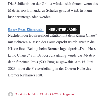
Die Schüler:innen der Grün a würden sich freuen, wenn das
Material noch in anderen Schulen genutzt wird. Es kann
hier heruntergeladen werden:
Escape_Room_Klimawandel
HERUNTERLADEN
Nachdem der EduBreakout „Entkommt dem Klima-Chaos“
mit mehreren Klassen der Paula erprobt wurde, reichte die
Klasse ihren Beitrag beim Bremer Jugendpreis „Dem Hass
keine Chance“ ein. Bei der Jurysitzung wurde das Mystery
dann für einen Preis (500 Euro) ausgewählt. Am 15. Juni
2023 findet die Preisverleihung in der Oberen Halle des
Bremer Rathauses statt.
Autor
Veröffentlicht
Kategorien
Corvin Schmidt
21. Juni 2023
Allgemein
am