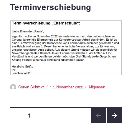
Terminverschiebung
Autor
Veröffentlicht
Kategorien
Corvin Schmidt
17. November 2022
Allgemein
am
Seitennummerierung
SEITE
1
NÄC
der
HSTE