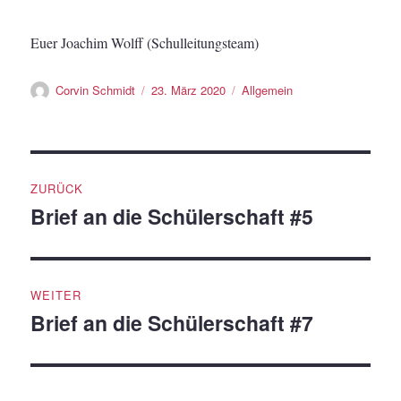
Euer Joachim Wolff (Schulleitungsteam)
Autor
Veröffentlicht
Kategorien
Corvin Schmidt
23. März 2020
Allgemein
am
Beitragsnavigation
ZURÜCK
Brief an die Schülerschaft #5
Vorheriger
Beitrag:
WEITER
Brief an die Schülerschaft #7
Nächster
Beitrag: