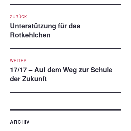
Beitragsnavigation
ZURÜCK
Unterstützung für das
Vorheriger
Rotkehlchen
Beitrag:
WEITER
17/17 – Auf dem Weg zur Schule
Nächster
der Zukunft
Beitrag:
ARCHIV