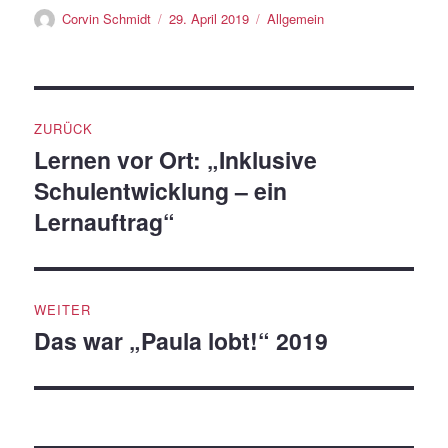
Autor
Veröffentlicht
Kategorien
Corvin Schmidt
29. April 2019
Allgemein
am
Beitragsnavigation
ZURÜCK
Lernen vor Ort: „Inklusive
Vorheriger
Schulentwicklung – ein
Beitrag:
Lernauftrag“
WEITER
Das war „Paula lobt!“ 2019
Nächster
Beitrag: